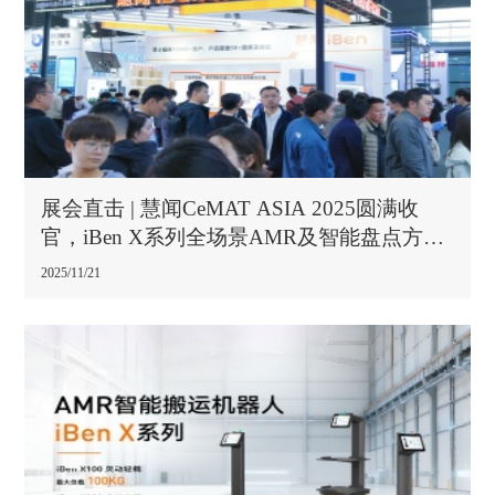
展会直击 | 慧闻CeMAT ASIA 2025圆满收
官，iBen X系列全场景AMR及智能盘点方案
实力圈粉中外客商
2025/11/21