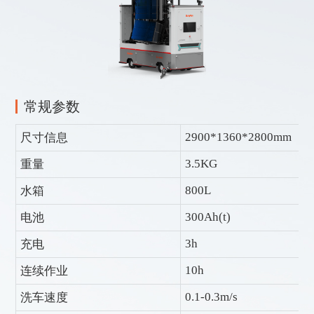
常规参数
2900*1360*2800mm
尺寸信息
3.5KG
重量
800L
水箱
300Ah(t)
电池
3h
充电
10h
连续作业
0.1-0.3m/s
洗车速度